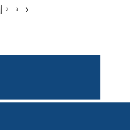
2
3
❯