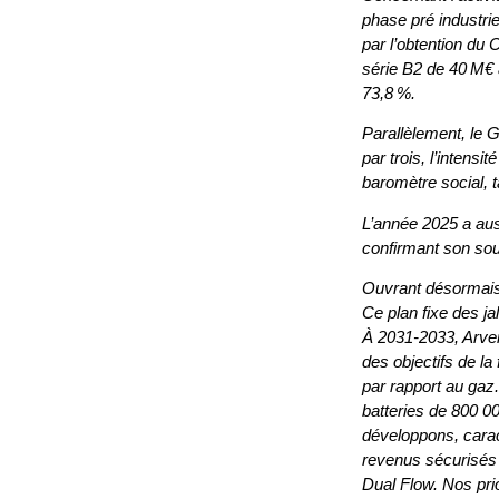
phase pré industri
par l’obtention du 
série B2 de 40 M€ 
73,8 %.
Parallèlement, le 
par trois, l’intens
baromètre social, t
L’année 2025 a aus
confirmant son sout
Ouvrant désormais 
Ce plan fixe des ja
À 2031-2033, Arver
des objectifs de la
par rapport au gaz
batteries de 800 0
développons, cara
revenus sécurisés e
Dual Flow. Nos prio