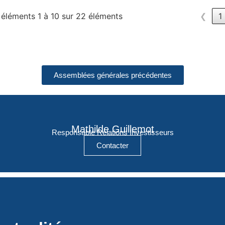
 éléments 1 à 10 sur 22 éléments
❮
1
Assemblées générales précédentes
Mathilde Guillemot
Responsable Relations Investisseurs
Contacter