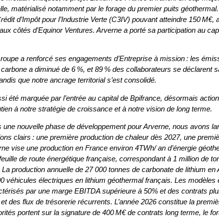
elle, matérialisé notamment par le forage du premier puits géothermal
Crédit d’Impôt pour l’Industrie Verte (C3IV) pouvant atteindre 150 M€, 
aux côtés d’Equinor Ventures. Arverne a porté sa participation au cap
Groupe a renforcé ses engagements d’Entreprise à mission : les émissi
ité carbone a diminué de 6 %, et 89 % des collaborateurs se déclarent sa
andis que notre ancrage territorial s’est consolidé.
si été marquée par l’entrée au capital de Bpifrance, désormais action
ien à notre stratégie de croissance et à notre vision de long terme.
une nouvelle phase de développement pour Arverne, nous avons lanc
lons clairs : une première production de chaleur dès 2027, une premiè
ne vise une production en France environ 4TWh/ an d’énergie géothe
 feuille de route énergétique française, correspondant à 1 million de 
. La production annuelle de 27 000 tonnes de carbonate de lithium en 
00 véhicules électriques en lithium géothermal français. Les modèl
ctérisés par une marge EBITDA supérieure à 50% et des contrats plu
t des flux de trésorerie récurrents. L’année 2026 constitue la premiè
rités portent sur la signature de 400 M€ de contrats long terme, le f