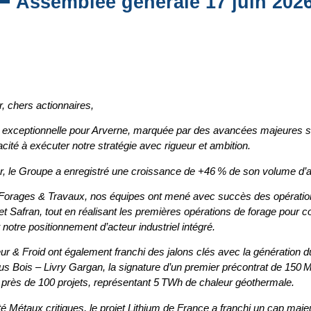
Assemblée générale 17 juin 202
 chers actionnaires,
 exceptionnelle pour Arverne, marquée par des avancées majeures su
pacité à exécuter notre stratégie avec rigueur et ambition.
er, le Groupe a enregistré une croissance de +46 % de son volume d’ac
 Forages & Travaux, nos équipes ont mené avec succès des opération
t Safran, tout en réalisant les premières opérations de forage pour c
notre positionnement d’acteur industriel intégré.
ur & Froid ont également franchi des jalons clés avec la génération du 
ous Bois – Livry Gargan, la signature d’un premier précontrat de 150 
de près de 100 projets, représentant 5 TWh de chaleur géothermale.
té Métaux critiques, le projet Lithium de France a franchi un cap maje