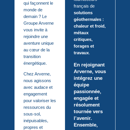
qui façonnent le
français de
monde de
solutions
demain ? Le
géothermales :
Groupe Arverne
chaleur et froid,
vous invite à
métaux
rejoindre une
critiques,
aventure unique
forages et
au cœur de la
travaux
.
transition
énergétique.
En rejoignant
Arverne, vous
Chez Arverne,
intégrez une
nous agissons
équipe
avec audace et
passionnée,
engagement
engagée et
pour valoriser les
résolument
ressources du
tournée vers
sous-sol,
l’avenir.
inépuisables,
Ensemble,
propres et