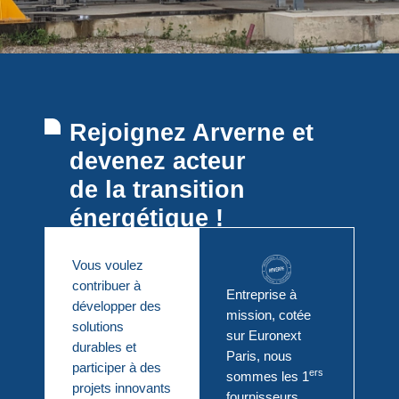
Rejoignez Arverne et
devenez acteur
de la transition
énergétique !
Vous voulez
contribuer à
Entreprise à
développer des
mission, cotée
solutions
sur Euronext
durables et
Paris, nous
participer à des
ers
sommes les 1
projets innovants
fournisseurs