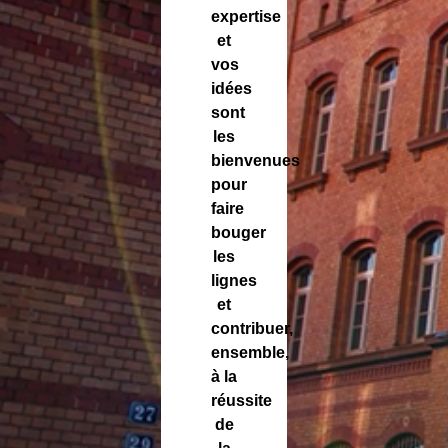
expertise
et
vos
idées
sont
les
bienvenues
pour
faire
bouger
les
lignes
et
contribuer,
ensemble,
à la
réussite
de