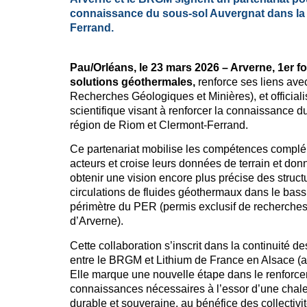
connaissance du sous-sol Auvergnat dans la 
Ferrand.
Pau/Orléans, le 23 mars 2026 – Arverne, 1er f
solutions géothermales,
renforce ses liens av
Recherches Géologiques et Minières), et officiali
scientifique visant à renforcer la connaissance d
région de Riom et Clermont-Ferrand.
Ce partenariat mobilise les compétences compl
acteurs et croise leurs données de terrain et do
obtenir une vision encore plus précise des struct
circulations de fluides géothermaux dans le bassi
périmètre du PER (permis exclusif de recherches) 
d’Arverne).
Cette collaboration s’inscrit dans la continuité de
entre le BRGM et Lithium de France en Alsace (aut
Elle marque une nouvelle étape dans le renforc
connaissances nécessaires à l’essor d’une chale
durable et souveraine, au bénéfice des collectivi