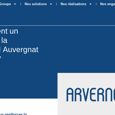
 Groupe
Nos solutions
Nos réalisations
Nos eng
nt un
 la
l Auvergnat
e
r renforcer la