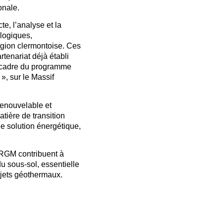
onale.
e, l’analyse et la
logiques,
égion clermontoise. Ces
rtenariat déjà établi
e cadre du programme
, sur le Massif
renouvelable et
tière de transition
e solution énergétique,
BRGM contribuent à
u sous-sol, essentielle
rojets géothermaux.