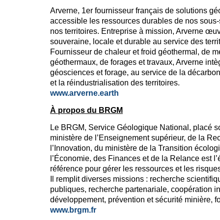
Arverne, 1er fournisseur français de solutions g
accessible les ressources durables de nos sous-
nos territoires. Entreprise à mission, Arverne œu
souveraine, locale et durable au service des territ
Fournisseur de chaleur et froid géothermal, de m
géothermaux, de forages et travaux, Arverne intè
géosciences et forage, au service de la décarbon
et la réindustrialisation des territoires.
www.arverne.earth
À propos du BRGM
Le BRGM, Service Géologique National, placé sou
ministère de l’Enseignement supérieur, de la Re
l’Innovation, du ministère de la Transition écolog
l’Économie, des Finances et de la Relance est l’
référence pour gérer les ressources et les risques
Il remplit diverses missions : recherche scientifi
publiques, recherche partenariale, coopération in
développement, prévention et sécurité minière, f
www.brgm.fr