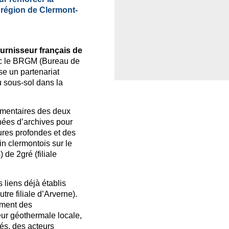
région de Clermont-
ournisseur français de
ec le BRGM (Bureau de
se un partenariat
u sous-sol dans la
émentaires des deux
nnées d’archives pour
ures profondes et des
n clermontois sur le
de 2gré (filiale
s liens déjà établis
re filiale d’Arverne).
ement des
ur géothermale locale,
tés, des acteurs